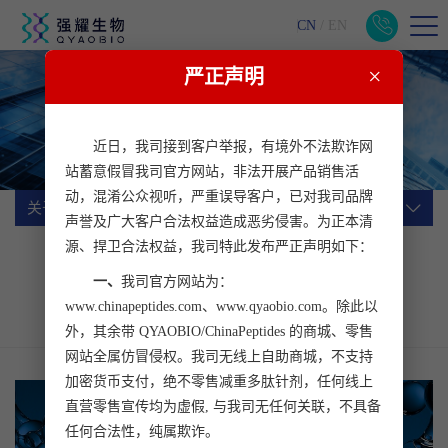
CN
/
EN
×
严正声明
关于我们
一站式生物医药科研服务平台
近日，我司接到客户举报，有境外不法欺诈网
站蓄意假冒我司官方网站，非法开展产品销售活
动，混淆公众视听，严重误导客户，已对我司品牌
关于我们
声誉及广大客户合法权益造成恶劣侵害。为正本清
源、捍卫合法权益，我司特此发布严正声明如下：
公司简介
企业文化
公司动态
一、
我司官方网站为：
行业动态
加入我们
客户心声
www.chinapeptides.com、www.qyaobio.com。除此以
联系我们
外，其余带 QYAOBIO/ChinaPeptides 的商城、零售
网站全属仿冒侵权。我司无线上自助商城，不支持
加密货币支付，绝不零售减重多肽针剂，任何线上
直营零售宣传均为虚假, 与我司无任何关联，不具备
任何合法性，纯属欺诈。