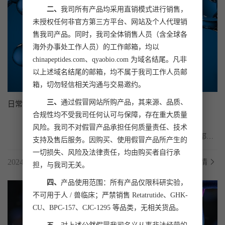
二、
我司所有产品均采用直销模式进行销售，
未授权任何非官方第三方平台、网站及个人代理销
售我司产品。同时，我司全体销售人员（含全球各
海外办事处工作人员）的工作邮箱，均以
chinapeptides.com、qyaobio.com 为域名结尾。凡非
以上述域名结尾的邮箱，均不属于我司工作人员邮
箱，切勿轻信相关沟通与交易邀约。
三、
通过假冒网站所购产品，其来源、品质、
日常表达纯化蛋白，蛋白纯度能达到90%以上吗？
合规性均不受我司任何认可与保障，存在重大质量
风险。我司不对假冒产品承担任何质量责任、技术
	日常表达纯化蛋白时，蛋白纯度总是备受关注，很多客户都关
支持及售后服务。因购买、使用假冒产品所产生的
心蛋白纯度能否达到90%以上。

一切损失、风险及法律责任，均由购买者自行承
2024.11.07
了解详情
担，与我司无关。
四、
产品使用范围：所有产品仅限科研实验，
不可用于人 / 兽临床；严禁销售 Retatrutide、GHK-
CU、BPC-157、CJC-1295 等品类，无相关货品。