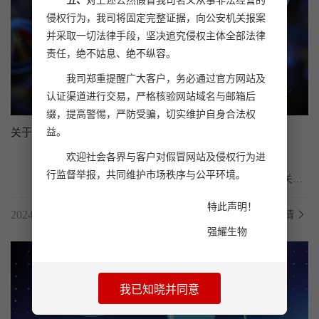
五、
对上述公然假冒我司名义从事非法经营的
侵权行为，我司将固定完整证据，向公安机关报案
并采取一切法律手段，坚决追究侵权主体全部法律
...
责任，绝不姑息、绝不纵容。
我司郑重提醒广大客户，务必通过官方网站及
认证渠道进行交易，严格核验网站域名与邮箱后
缀，提高警惕，严防受骗，切实维护自身合法权
益。
关于包涵体复性，复性的损失量是可控的吗？
欢迎社会各界与客户对假冒网站及侵权行为进
行监督举报，共同维护市场秩序与公平环境。
	包涵体复性过程中蛋白质的损失量是否可控，是一个备受关注
的问题。今天我们就从多个角度来分析一下。

特此声明！
2024.11.07
了解详情
强耀生物
...
我已知晓并同意