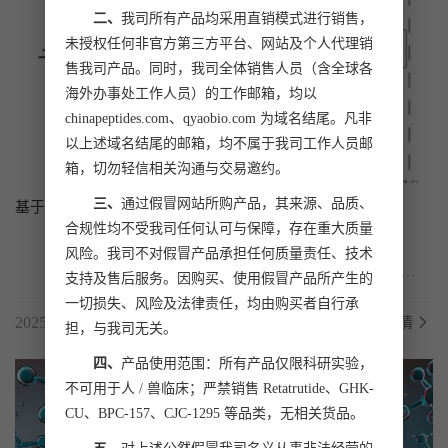
二、
我司所有产品均采用直销模式进行销售，
未授权任何非官方第三方平台、网站及个人代理销
售我司产品。同时，我司全体销售人员（含全球各
海外办事处工作人员）的工作邮箱，均以
chinapeptides.com、qyaobio.com 为域名结尾。凡非
以上述域名结尾的邮箱，均不属于我司工作人员邮
箱，切勿轻信相关沟通与交易邀约。
三、
通过假冒网站所购产品，其来源、品质、
基于纳米孔的高分辨率蛋白质翻译后修饰检测技术
合规性均不受我司任何认可与保障，存在重大质量
风险。我司不对假冒产品承担任何质量责任、技术
	来自中国科学院化学研究所的研究团队，在《Angewandte 
支持及售后服务。因购买、使用假冒产品所产生的
Chemie International Edition》上发表了一篇题为“Na...
一切损失、风险及法律责任，均由购买者自行承
2025.02.17
了解详情
担，与我司无关。
四、
产品使用范围：所有产品仅限科研实验，
不可用于人 / 兽临床；严禁销售 Retatrutide、GHK-
CU、BPC-157、CJC-1295 等品类，无相关货品。