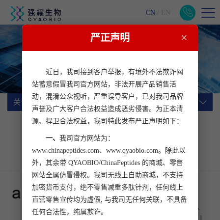
CN
/
EN
×
严正声明
关于我们
一站式生物医药科研服务平台
近日，我司接到客户举报，有境外不法欺诈网
站蓄意假冒我司官方网站，非法开展产品销售活
动，混淆公众视听，严重误导客户，已对我司品牌
关于我们
声誉及广大客户合法权益造成恶劣侵害。为正本清
源、捍卫合法权益，我司特此发布严正声明如下：
公司简介
企业文化
公司动态
一、
我司官方网站为：
行业动态
加入我们
客户心声
www.chinapeptides.com、www.qyaobio.com。除此以
联系我们
外，其余带 QYAOBIO/ChinaPeptides 的商城、零售
网站全属仿冒侵权。我司无线上自助商城，不支持
加密货币支付，绝不零售减重多肽针剂，任何线上
直营零售宣传均为虚假, 与我司无任何关联，不具备
任何合法性，纯属欺诈。