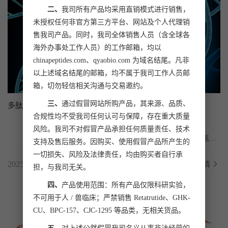
二、
我司所有产品均采用直销模式进行销售，
未授权任何非官方第三方平台、网站及个人代理销
售我司产品。同时，我司全体销售人员（含全球各
海外办事处工作人员）的工作邮箱，均以
chinapeptides.com、qyaobio.com 为域名结尾。凡非
以上述域名结尾的邮箱，均不属于我司工作人员邮
箱，切勿轻信相关沟通与交易邀约。
三、
通过假冒网站所购产品，其来源、品质、
多肽文库合成
合规性均不受我司任何认可与保障，存在重大质量
风险。我司不对假冒产品承担任何质量责任、技术
	多肽文库合成是一种高通量技术，用于合成大量具有不同氨基
支持及售后服务。因购买、使用假冒产品所产生的
酸序列的多肽分子集合，广泛应用于药物发现、表位...
一切损失、风险及法律责任，均由购买者自行承
2025.08.12
了解详情
担，与我司无关。
四、
产品使用范围：所有产品仅限科研实验，
不可用于人 / 兽临床；严禁销售 Retatrutide、GHK-
CU、BPC-157、CJC-1295 等品类，无相关货品。