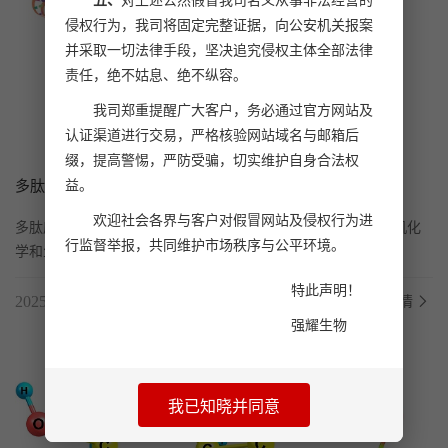
五、
对上述公然假冒我司名义从事非法经营的
侵权行为，我司将固定完整证据，向公安机关报案
并采取一切法律手段，坚决追究侵权主体全部法律
责任，绝不姑息、绝不纵容。
我司郑重提醒广大客户，务必通过官方网站及
认证渠道进行交易，严格核验网站域名与邮箱后
缀，提高警惕，严防受骗，切实维护自身合法权
益。
多肽序列合成
欢迎社会各界与客户对假冒网站及侵权行为进
多肽序列合成是一个复杂但至关重要的过程，在生物化学、有机化
行监督举报，共同维护市场秩序与公平环境。
学和生物技术领域具有广泛的应用。以下是对多肽序...
特此声明！
2025.08.08
了解详情
强耀生物
我已知晓并同意