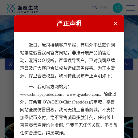
CN
/
EN
×
严正声明
关于我们
一站式生物医药科研服务平台
近日，我司接到客户举报，有境外不法欺诈网
站蓄意假冒我司官方网站，非法开展产品销售活
动，混淆公众视听，严重误导客户，已对我司品牌
关于我们
声誉及广大客户合法权益造成恶劣侵害。为正本清
源、捍卫合法权益，我司特此发布严正声明如下：
公司简介
企业文化
公司动态
一、
我司官方网站为：
行业动态
加入我们
客户心声
www.chinapeptides.com、www.qyaobio.com。除此以
联系我们
外，其余带 QYAOBIO/ChinaPeptides 的商城、零售
网站全属仿冒侵权。我司无线上自助商城，不支持
加密货币支付，绝不零售减重多肽针剂，任何线上
直营零售宣传均为虚假, 与我司无任何关联，不具备
任何合法性，纯属欺诈。