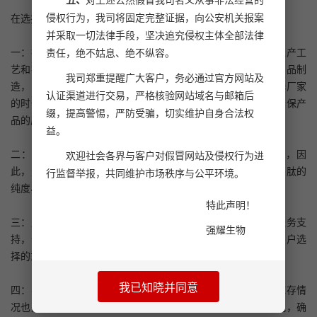
五、
对上述公然假冒我司名义从事非法经营的
侵权行为，我司将固定完整证据，向公安机关报案
在选择多肽合成厂家时，需要考虑以下几个因素：
并采取一切法律手段，坚决追究侵权主体全部法律
一：技术实力：优质的多肽生产厂家都应该具备优秀的产品生产工
责任，绝不姑息、绝不纵容。
艺和技术研发能力，可以根据客户需求提供个性化的服务和产品制
我司郑重提醒广大客户，务必通过官方网站及
造，多肽生产的工艺复杂，涉及到多个步骤，所以我们在选择厂家
认证渠道进行交易，严格核验网站域名与邮箱后
的时候，需要了解公司的生产工艺流程和技术研发功能，以确保产
缀，提高警惕，严防受骗，切实维护自身合法权
品的质量和稳定性；
益。
二：产品质量：
多肽合成
的质量直接影响到后续实验的结果，因
欢迎社会各界与客户对假冒网站及侵权行为进
此，选择一个有良好质量控制体系的公司至关重要，包括对多肽的
行监督举报，共同维护市场秩序与公平环境。
纯度、结构、序列等方面的严格检测；
特此声明！
三：服务支持：一个优秀的多肽合成公司应该提供全方面的服务支
强耀生物
持，包括技术支持，订单处理等，良好的一个售后服务也是客户选
择的重要因素；
我已知晓并同意
四：考虑供应能力：在选择多肽厂家的过程中，供应能力和库存情
况也是需要考虑的因素，了解多肽厂家的生产能力和供应情况，确