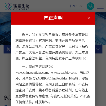
CN
/
EN
×
严正声明
关于我们
一站式生物医药科研服务平台
近日，我司接到客户举报，有境外不法欺诈网
站蓄意假冒我司官方网站，非法开展产品销售活
动，混淆公众视听，严重误导客户，已对我司品牌
关于我们
声誉及广大客户合法权益造成恶劣侵害。为正本清
源、捍卫合法权益，我司特此发布严正声明如下：
公司简介
企业文化
公司动态
一、
我司官方网站为：
行业动态
加入我们
客户心声
www.chinapeptides.com、www.qyaobio.com。除此以
联系我们
外，其余带 QYAOBIO/ChinaPeptides 的商城、零售
网站全属仿冒侵权。我司无线上自助商城，不支持
加密货币支付，绝不零售减重多肽针剂，任何线上
直营零售宣传均为虚假, 与我司无任何关联，不具备
多肽合成厂家哪家好
任何合法性，纯属欺诈。