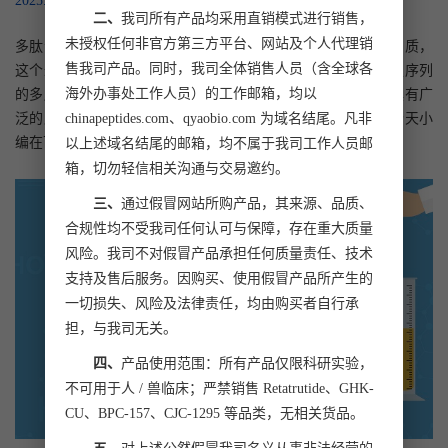
2025.04.09
二、
我司所有产品均采用直销模式进行销售，
未授权任何非官方第三方平台、网站及个人代理销
多肽合成技术是一种生物技术，用于制造具有特定功能的蛋白质，
售我司产品。同时，我司全体销售人员（含全球各
这个过程通常涉及到将多个氨基酸连接在一起，形成具有一定序列
海外办事处工作人员）的工作邮箱，均以
的多肽链，多肽合成在药物研发，生物工程和实验室研究中具有广
泛的应用，那么多肽合成厂家哪家好呢，又该怎么选择呢？今天小
chinapeptides.com、qyaobio.com 为域名结尾。凡非
编在下面给大家做详细的解答。
以上述域名结尾的邮箱，均不属于我司工作人员邮
箱，切勿轻信相关沟通与交易邀约。
三、
通过假冒网站所购产品，其来源、品质、
合规性均不受我司任何认可与保障，存在重大质量
风险。我司不对假冒产品承担任何质量责任、技术
支持及售后服务。因购买、使用假冒产品所产生的
一切损失、风险及法律责任，均由购买者自行承
担，与我司无关。
四、
产品使用范围：所有产品仅限科研实验，
不可用于人 / 兽临床；严禁销售 Retatrutide、GHK-
CU、BPC-157、CJC-1295 等品类，无相关货品。