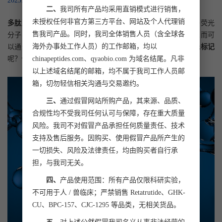
2025.09.11
二、
我司所有产品均采用直销模式进行销售，
未授权任何非官方第三方平台、网站及个人代理销
多肽荧光标记
是一种在生物医学研究中常用的技术，它通过将荧光
售我司产品。同时，我司全体销售人员（含全球各
分子与多肽结合，使得多肽能够在特定的波长下发出荧光，从而可
海外办事处工作人员）的工作邮箱，均以
以通过荧光检测设备进行检测和定位，那么怎么检测
多肽荧光标记
呢？今天小编在下面给大家做详细的解答。
chinapeptides.com、qyaobio.com 为域名结尾。凡非
以上述域名结尾的邮箱，均不属于我司工作人员邮
箱，切勿轻信相关沟通与交易邀约。
三、
通过假冒网站所购产品，其来源、品质、
合规性均不受我司任何认可与保障，存在重大质量
风险。我司不对假冒产品承担任何质量责任、技术
支持及售后服务。因购买、使用假冒产品所产生的
一切损失、风险及法律责任，均由购买者自行承
担，与我司无关。
四、
产品使用范围：所有产品仅限科研实验，
不可用于人 / 兽临床；严禁销售 Retatrutide、GHK-
CU、BPC-157、CJC-1295 等品类，无相关货品。