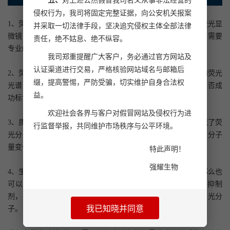
五、
对上述公然假冒我司名义从事非法经营的
侵权行为，我司将固定完整证据，向公安机关报案
1、荧光显微镜观察：如果多肽成功标记了荧光分子，那么在荧光显
并采取一切法律手段，坚决追究侵权主体全部法律
微镜下，能够看到明显的荧光信号，这种方法简单快速，但是需要
责任，绝不姑息、绝不纵容。
专业的设备和操作人员；
我司郑重提醒广大客户，务必通过官方网站及
认证渠道进行交易，严格核验网站域名与邮箱后
2、荧光光谱仪检测：荧光光谱仪可以检测样品中的荧光强度和荧光
缀，提高警惕，严防受骗，切实维护自身合法权
光谱，通过比较标记前后的荧光强度和光谱变化，判断多肽是否成
益。
功标记了荧光分子，这种方法准确度高；
欢迎社会各界与客户对假冒网站及侵权行为进
3、质谱分析：质谱分析可以检测多肽的分子量，如果成功标记了荧
行监督举报，共同维护市场秩序与公平环境。
光分子，那么其分子量应该会有所增加，通过比较标记前后的分子
量变化，可以判断多肽是否成功标记了荧光分子；
特此声明！
强耀生物
4、生物学功能检测：如果多肽的生物学功能没有受到影响，那么也
可以间接证明荧光标记的成功。例如，如果多肽是一个酶的抑制
剂，那么可以通过检测酶的活性来判断多肽是否成功标记了荧光分
我已知晓并同意
子。