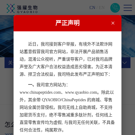
CN
/
EN
×
严正声明
关于我们
一站式生物医药科研服务平台
近日，我司接到客户举报，有境外不法欺诈网
站蓄意假冒我司官方网站，非法开展产品销售活
动，混淆公众视听，严重误导客户，已对我司品牌
关于我们
声誉及广大客户合法权益造成恶劣侵害。为正本清
源、捍卫合法权益，我司特此发布严正声明如下：
公司简介
企业文化
公司动态
一、
我司官方网站为：
行业动态
加入我们
客户心声
www.chinapeptides.com、www.qyaobio.com。除此以
联系我们
外，其余带 QYAOBIO/ChinaPeptides 的商城、零售
网站全属仿冒侵权。我司无线上自助商城，不支持
加密货币支付，绝不零售减重多肽针剂，任何线上
直营零售宣传均为虚假, 与我司无任何关联，不具备
怎么检测多肽荧光标记
任何合法性，纯属欺诈。